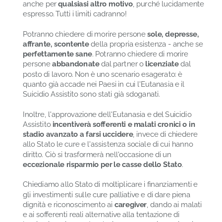
anche per
qualsiasi altro motivo
, purché lucidamente
espresso. Tutti i limiti cadranno!
Potranno chiedere di morire persone
sole, depresse,
affrante, scontente
della propria esistenza - anche se
perfettamente sane
. Potranno chiedere di morire
persone
abbandonate
dal partner o
licenziate
dal
posto di lavoro. Non è uno scenario esagerato: è
quanto già accade nei Paesi in cui l'Eutanasia e il
Suicidio Assistito sono stati già sdoganati.
Inoltre, l'approvazione dell'Eutanasia e del Suicidio
Assistito
incentiverà sofferenti e malati cronici o in
stadio avanzato a farsi uccidere
, invece di chiedere
allo Stato le cure e l'assistenza sociale di cui hanno
diritto. Ciò si trasformerà nell'occasione di un
eccezionale risparmio per le casse dello Stato
.
Chiediamo allo Stato di moltiplicare i finanziamenti e
gli investimenti sulle cure palliative e di dare piena
dignità e riconoscimento ai
caregiver
, dando ai malati
e ai sofferenti reali alternative alla tentazione di